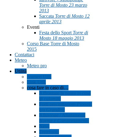
Torre di Mosto 23 marzo
2013
Saccata
Torre di Mosto 12
aprile 2013
Eventi
Festa dello Sport
Torre di
Mosto 18 maggio 2013
Corso Base Torre di Mosto
2015
Contattaci
Meteo
Meteo pro
Utilità
Numeri Utili
Link Utili
cosa fare in caso di…
Affrontare la paura
in caso
di calamità
Forti precipitazioni
Pioggia
e/o Grandine
Alluvione / Allagamenti
Norme e Comportamento
Neve
Terremoto