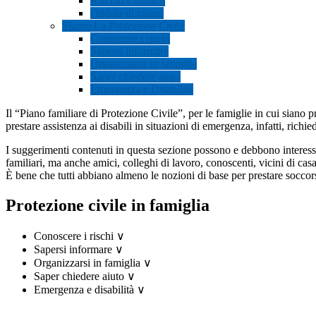
Rischio Chimico
Ondata di calore
SIamo La
Protezione Civile
Conoscere i rischi
Sapersi informare
Organizzarsi in famiglia
Saper chiedere aiuto
Emergenza e Disabilità
Il “Piano familiare di Protezione Civile”, per le famiglie in cui siano 
prestare assistenza ai disabili in situazioni di emergenza, infatti, richi
I suggerimenti contenuti in questa sezione possono e debbono interessa
familiari, ma anche amici, colleghi di lavoro, conoscenti, vicini di ca
È bene che tutti abbiano almeno le nozioni di base per prestare soccors
Protezione civile in famiglia
Conoscere i rischi
∨
Sapersi informare
∨
Organizzarsi in famiglia
∨
Saper chiedere aiuto
∨
Emergenza e disabilità
∨