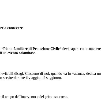
are a conoscere
n
“Piano familiare di Protezione Civile”
devi sapere come ottenere
 di un
evento calamitoso
.
inevitabili disagi. Ciascuno di noi, quando va in vacanza, dedica un
 servire durante il viaggio o il soggiorno.
rre il tempo dell'intervento e del primo soccorso.