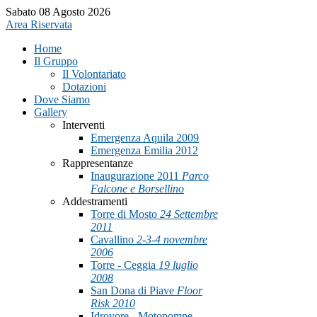
Sabato 08 Agosto 2026
Area Riservata
Home
Il Gruppo
Il Volontariato
Dotazioni
Dove Siamo
Gallery
Interventi
Emergenza Aquila 2009
Emergenza Emilia 2012
Rappresentanze
Inaugurazione 2011
Parco
Falcone e Borsellino
Addestramenti
Torre di Mosto
24 Settembre
2011
Cavallino
2-3-4 novembre
2006
Torre - Ceggia
19 luglio
2008
San Dona di Piave
Floor
Risk 2010
Idrovore - Motopompe