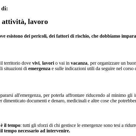
 di:
 attività, lavoro
ove esistono dei pericoli, dei fattori di rischio, che dobbiamo impar
il territorio dove
vivi
,
lavori
o vai in
vacanza
, per organizzare un buo
li situazioni di
emergenza
e sulle indicazioni utili da seguire nel corso
pararsi all'emergenza, per poterla affrontare riducendo al minimo gli 
er dimenticato documenti e denaro, medicinali e altre cose che potrebbero
 è il tempo
: tutti gli sforzi di chi gestisce le emergenze sono tesi a ridu
il tempo necessario ad intervenire.