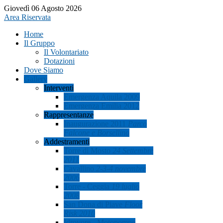
Giovedì 06 Agosto 2026
Area Riservata
Home
Il Gruppo
Il Volontariato
Dotazioni
Dove Siamo
Gallery
Interventi
Emergenza Aquila 2009
Emergenza Emilia 2012
Rappresentanze
Inaugurazione 2011
Parco
Falcone e Borsellino
Addestramenti
Torre di Mosto
24 Settembre
2011
Cavallino
2-3-4 novembre
2006
Torre - Ceggia
19 luglio
2008
San Dona di Piave
Floor
Risk 2010
Idrovore - Motopompe