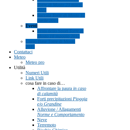
Torre di Mosto 23 marzo
2013
Saccata
Torre di Mosto 12
aprile 2013
Eventi
Festa dello Sport
Torre di
Mosto 18 maggio 2013
Corso Base Torre di Mosto
2015
Contattaci
Meteo
Meteo pro
Utilità
Numeri Utili
Link Utili
cosa fare in caso di…
Affrontare la paura
in caso
di calamità
Forti precipitazioni
Pioggia
e/o Grandine
Alluvione / Allagamenti
Norme e Comportamento
Neve
Terremoto