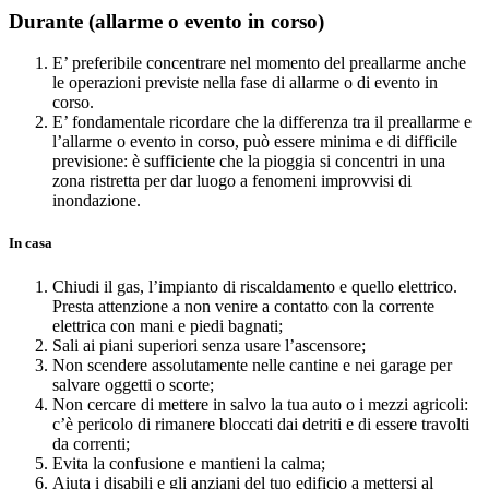
Durante
(allarme o evento in corso)
E’ preferibile concentrare nel momento del preallarme anche
le operazioni previste nella fase di allarme o di evento in
corso.
E’ fondamentale ricordare che la differenza tra il preallarme e
l’allarme o evento in corso, può essere minima e di difficile
previsione: è sufficiente che la pioggia si concentri in una
zona ristretta per dar luogo a fenomeni improvvisi di
inondazione.
In casa
Chiudi il gas, l’impianto di riscaldamento e quello elettrico.
Presta attenzione a non venire a contatto con la corrente
elettrica con mani e piedi bagnati;
Sali ai piani superiori senza usare l’ascensore;
Non scendere assolutamente nelle cantine e nei garage per
salvare oggetti o scorte;
Non cercare di mettere in salvo la tua auto o i mezzi agricoli:
c’è pericolo di rimanere bloccati dai detriti e di essere travolti
da correnti;
Evita la confusione e mantieni la calma;
Aiuta i disabili e gli anziani del tuo edificio a mettersi al