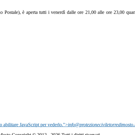
o Postale), è aperta tutti i venerdì dalle ore 21,00 alle ore 23,00 quand
o abilitare JavaScript per vederlo.
">
info@protezioneciviletorredimosto.i
 Mosto
Copyright © 2012 - 2026 Tutti i diritti riservati.