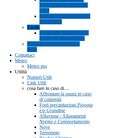
Torre di Mosto 23 marzo
2013
Saccata
Torre di Mosto 12
aprile 2013
Eventi
Festa dello Sport
Torre di
Mosto 18 maggio 2013
Corso Base Torre di Mosto
2015
Contattaci
Meteo
Meteo pro
Utilità
Numeri Utili
Link Utili
cosa fare in caso di…
Affrontare la paura
in caso
di calamità
Forti precipitazioni
Pioggia
e/o Grandine
Alluvione / Allagamenti
Norme e Comportamento
Neve
Terremoto