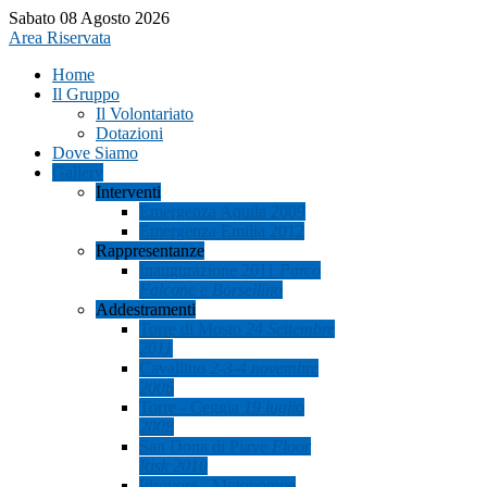
Sabato 08 Agosto 2026
Area Riservata
Home
Il Gruppo
Il Volontariato
Dotazioni
Dove Siamo
Gallery
Interventi
Emergenza Aquila 2009
Emergenza Emilia 2012
Rappresentanze
Inaugurazione 2011
Parco
Falcone e Borsellino
Addestramenti
Torre di Mosto
24 Settembre
2011
Cavallino
2-3-4 novembre
2006
Torre - Ceggia
19 luglio
2008
San Dona di Piave
Floor
Risk 2010
Idrovore - Motopompe